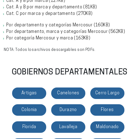
Cat. A y B por marca
(127KB)
Cat. A y B por marca y departamento
(81KB)
Cat. C por marca y departamento
(270KB)
Por departamento y categorías Mercosur
(160KB)
Por departamento, marca y categorías Mercosur
(562KB)
Por categoría Mercosur y marca
(163KB)
NOTA: Todos los archivos descargables son PDFs.
GOBIERNOS DEPARTAMENTALES
Artigas
Canelones
Cerro Largo
Colonia
Durazno
Flores
Florida
Lavalleja
Maldonado