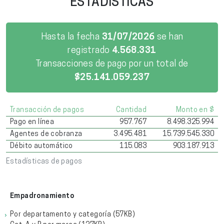
ESTADÍSTICAS
Hasta la fecha
31/07/2026
se han
registrado
4.568.331
Transacciones de pago por un total de
$
25.141.059.237
Transacción de pagos
Cantidad
Monto en $
Pago en línea
957.767
8.498.325.994
Agentes de cobranza
3.495.481
15.739.545.330
Débito automático
115.083
903.187.913
Estadísticas de pagos
Empadronamiento
Por departamento y categoría
(57KB)