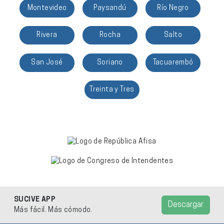
Montevideo
Paysandú
Río Negro
Rivera
Rocha
Salto
San José
Soriano
Tacuarembó
Treinta y Tres
SUCIVE APP
Descargar
Más fácil. Más cómodo.