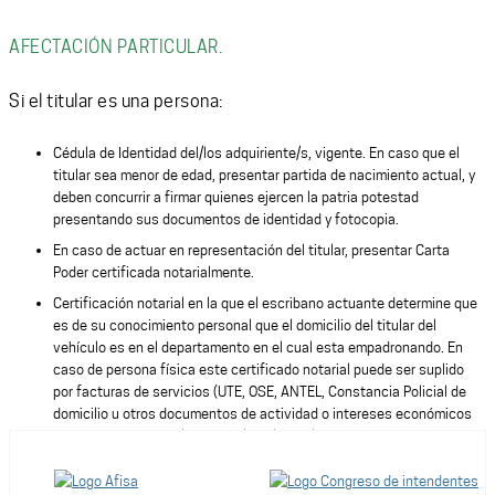
AFECTACIÓN PARTICULAR.
Si el titular es una persona:
Cédula de Identidad del/los adquiriente/s, vigente. En caso que el
titular sea menor de edad, presentar partida de nacimiento actual, y
deben concurrir a firmar quienes ejercen la patria potestad
presentando sus documentos de identidad y fotocopia.
En caso de actuar en representación del titular, presentar Carta
Poder certificada notarialmente.
Certificación notarial en la que el escribano actuante determine que
es de su conocimiento personal que el domicilio del titular del
vehículo es en el departamento en el cual esta empadronando. En
caso de persona física este certificado notarial puede ser suplido
por facturas de servicios (UTE, OSE, ANTEL, Constancia Policial de
domicilio u otros documentos de actividad o intereses económicos
que expresen domicilio particular o laboral, expedido por organismos
públicos o privados (constancia laboral; certificado de BPS;
Certificados DGI; Estado de cuenta de tarjetas de crèdito; facturas